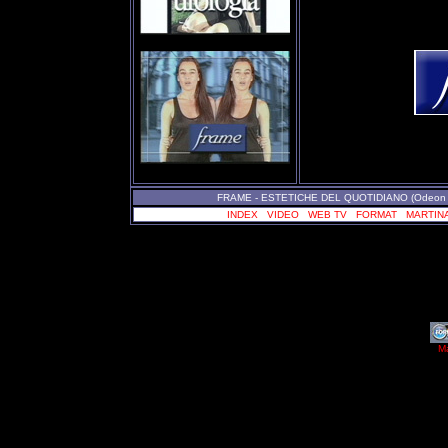
FRAME - ESTETICHE DEL QUOTIDIANO (Odeon Tv 1
INDEX
-
VIDEO
-
WEB TV
-
FORMAT
-
MARTINA
M