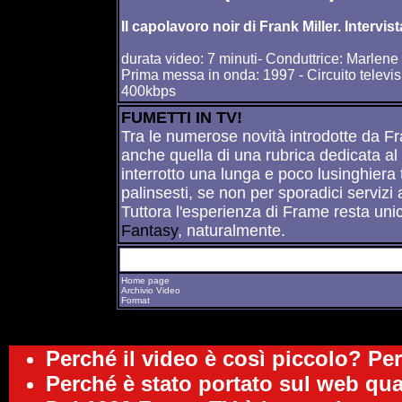
Il capolavoro noir di Frank Miller. Interv
durata video: 7 minuti- Conduttrice: Marlene
Prima messa in onda: 1997 - Circuito televi
400kbps
FUMETTI IN TV!
Tra le numerose novità introdotte da Fram
anche quella di una rubrica dedicata a
interrotto una lunga e poco lusinghiera
palinsesti, se non per sporadici servizi
Tuttora l'esperienza di Frame resta uni
Fantasy
, naturalmente.
Home page
Archivio Video
Format
Perché il video è così piccolo? Pe
Perché è stato portato sul web qu