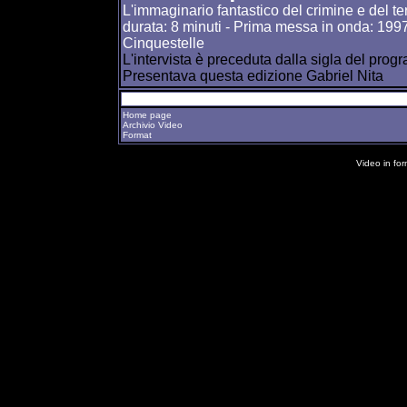
L'immaginario fantastico del crimine e del te
durata: 8 minuti - Prima messa in onda: 1997
Cinquestelle
L'intervista è preceduta dalla sigla del prog
Presentava questa edizione Gabriel Nita
Home page
Archivio Video
Format
Video in fo