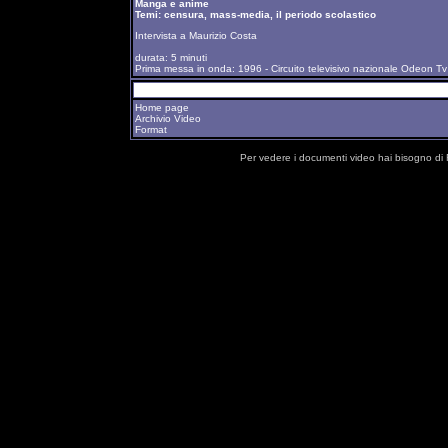
Manga e anime
Temi: censura, mass-media, il periodo scolastico
Intervista a Maurizio Costa
durata: 5 minuti
Prima messa in onda: 1996 - Circuito televisivo nazionale Odeon Tv
Home page
Archivio Video
Format
Per vedere i documenti video hai bisogno di