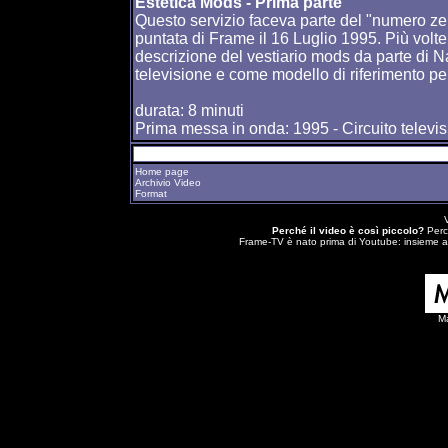
Estetica Mods - Prima parte
Questo servizio faceva parte del "numero z
puntata di Frame il 16 Luglio 1995. Più volte
descrizione del vestiario mods da parte di 
televisione e come modello di riferimento pe
durata: 8 minuti
Prima messa in onda: 1995 - Circuito televi
Home page
Archivio Video
Format
Perché il video è così piccolo?
Perch
Frame-TV è nato prima di Youtube: insieme a 
M