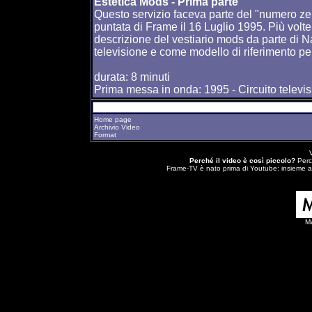
Estetica Mods - Prima parte
Questo servizio faceva parte del "numero z
puntata di Frame il 16 Luglio 1995. Più volte
descrizione del vestiario mods da parte di 
televisione e come modello di riferimento pe
durata: 8 minuti
Prima messa in onda: 1995 - Circuito televi
Home page
Archivio Video
Format
Perché il video è così piccolo?
Perch
Frame-TV è nato prima di Youtube: insieme a 
M